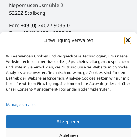
Nepomucenusmühle 2
52222 Stolberg
Fon: +49 (0) 2402 / 9035-0
Fax: +49 (0) 2402 / 9035-29
Einwilligung verwalten
Mail: info@hueck-rheinische.de
Wir verwenden Cookies und vergleichbare Technologien, um unsere
Legal Notice
Website technisch bereitzustellen, Spracheinstellungen zu speichern
Privacy Policy
und, sofern Sie einwilligen, die Nutzung unserer Website mit Google
Analytics auszuwerten. Technisch notwendige Cookies sind für den
AGB
Betrieb der Website erforderlich. Analyse-Cookies setzen wir nur mit
AEB
Ihrer freiwilligen Einwilligung. Sie können Ihre Auswahl jederzeit über
unser Consent-Management-Tool ändern oder widerrufen.
Störfall-Information
Hinweisgeber-Kanal
Manage services
Packaging Act
Akzeptieren
Ablehnen