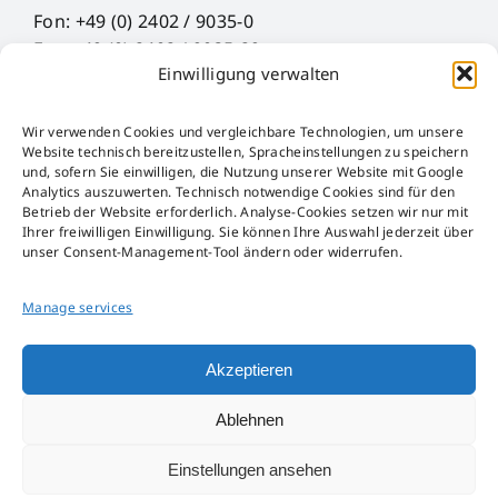
Fon: +49 (0) 2402 / 9035-0
Fax: +49 (0) 2402 / 9035-29
Einwilligung verwalten
Mail: info@hueck-rheinische.de
Wir verwenden Cookies und vergleichbare Technologien, um unsere
Legal Notice
Website technisch bereitzustellen, Spracheinstellungen zu speichern
Privacy Policy
und, sofern Sie einwilligen, die Nutzung unserer Website mit Google
Analytics auszuwerten. Technisch notwendige Cookies sind für den
AGB
Betrieb der Website erforderlich. Analyse-Cookies setzen wir nur mit
AEB
Ihrer freiwilligen Einwilligung. Sie können Ihre Auswahl jederzeit über
unser Consent-Management-Tool ändern oder widerrufen.
Störfall-Information
Hinweisgeber-Kanal
Manage services
Packaging Act
Akzeptieren
Ablehnen
Einstellungen ansehen