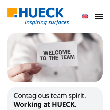
Skip
to
content
Contagious team spirit.
Working at HUECK.