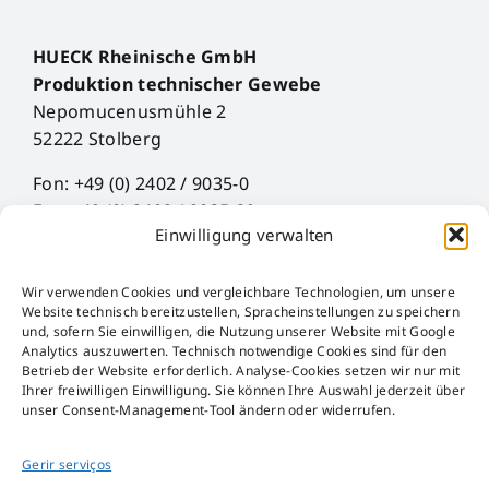
HUECK Rheinische GmbH
Produktion technischer Gewebe
Nepomucenusmühle 2
52222 Stolberg
Fon: +49 (0) 2402 / 9035-0
Fax: +49 (0) 2402 / 9035-29
Einwilligung verwalten
Mail: info@hueck-rheinische.de
Wir verwenden Cookies und vergleichbare Technologien, um unsere
Impress
Website technisch bereitzustellen, Spracheinstellungen zu speichern
Proteção de Dados
und, sofern Sie einwilligen, die Nutzung unserer Website mit Google
Analytics auszuwerten. Technisch notwendige Cookies sind für den
AGB
Betrieb der Website erforderlich. Analyse-Cookies setzen wir nur mit
AEB
Ihrer freiwilligen Einwilligung. Sie können Ihre Auswahl jederzeit über
unser Consent-Management-Tool ändern oder widerrufen.
Störfall-Information
Hinweisgeber-Kanal
Gerir serviços
Lei das Embalagens