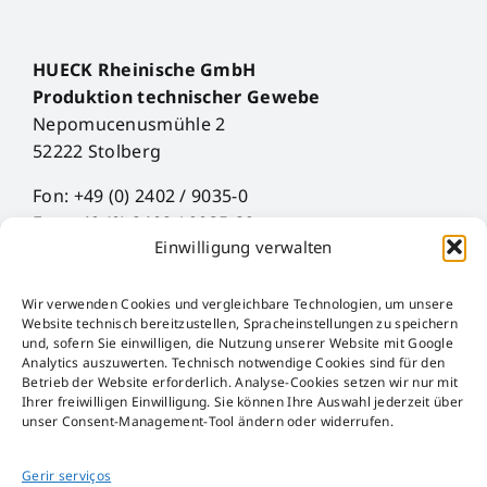
HUECK Rheinische GmbH
Produktion technischer Gewebe
Nepomucenusmühle 2
52222 Stolberg
Fon: +49 (0) 2402 / 9035-0
Fax: +49 (0) 2402 / 9035-29
Einwilligung verwalten
Mail: info@hueck-rheinische.de
Wir verwenden Cookies und vergleichbare Technologien, um unsere
Impress
Website technisch bereitzustellen, Spracheinstellungen zu speichern
Proteção de Dados
und, sofern Sie einwilligen, die Nutzung unserer Website mit Google
Analytics auszuwerten. Technisch notwendige Cookies sind für den
AGB
Betrieb der Website erforderlich. Analyse-Cookies setzen wir nur mit
AEB
Ihrer freiwilligen Einwilligung. Sie können Ihre Auswahl jederzeit über
unser Consent-Management-Tool ändern oder widerrufen.
Störfall-Information
Hinweisgeber-Kanal
Gerir serviços
Lei das Embalagens