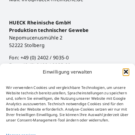
HUECK Rheinische GmbH
Produktion technischer Gewebe
Nepomucenusmühle 2
52222 Stolberg
Fon: +49 (0) 2402 / 9035-0
Fax: +49 (0) 2402 / 9035-29
Einwilligung verwalten
Mail: info@hueck-rheinische.de
Wir verwenden Cookies und vergleichbare Technologien, um unsere
Legal Notice
Website technisch bereitzustellen, Spracheinstellungen zu speichern
Privacy Policy
und, sofern Sie einwilligen, die Nutzung unserer Website mit Google
Analytics auszuwerten. Technisch notwendige Cookies sind für den
AGB
Betrieb der Website erforderlich. Analyse-Cookies setzen wir nur mit
AEB
Ihrer freiwilligen Einwilligung. Sie können Ihre Auswahl jederzeit über
unser Consent-Management-Tool ändern oder widerrufen.
Störfall-Information
Hinweisgeber-Kanal