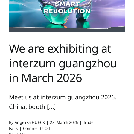
We are exhibiting at
interzum guangzhou
in March 2026
Meet us at interzum guangzhou 2026,
China, booth [...]
By
Angelika.HUECK
|
23. March 2026
|
Trade
on
Fairs
|
Comments Off
We