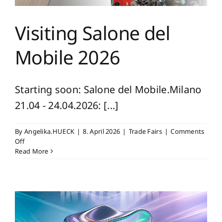
Visiting Salone del
Mobile 2026
Starting soon: Salone del Mobile.Milano
21.04 - 24.04.2026: [...]
By
Angelika.HUECK
|
8. April 2026
|
Trade Fairs
|
Comments
on
Off
Visiting
Read More
Salone
del
Mobile
2026