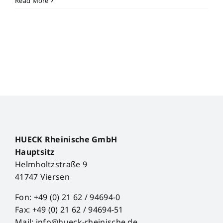
Read More
are
exhibiting
at
interzum
guangzhou
in
March
2026
HUECK Rheinische GmbH
Hauptsitz
Helmholtzstraße 9
41747 Viersen
Fon: +49 (0) 21 62 / 94694-0
Fax: +49 (0) 21 62 / 94694-51
Mail: info@hueck-rheinische.de