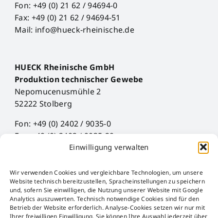
Fon: +49 (0) 21 62 / 94694-0
Fax: +49 (0) 21 62 / 94694-51
Mail: info@hueck-rheinische.de
HUECK Rheinische GmbH
Produktion technischer Gewebe
Nepomucenusmühle 2
52222 Stolberg
Fon: +49 (0) 2402 / 9035-0
Fax: +49 (0) 2402 / 9035-29
Einwilligung verwalten
Mail: info@hueck-rheinische.de
Wir verwenden Cookies und vergleichbare Technologien, um unsere
Legal Notice
Website technisch bereitzustellen, Spracheinstellungen zu speichern
Privacy Policy
und, sofern Sie einwilligen, die Nutzung unserer Website mit Google
Analytics auszuwerten. Technisch notwendige Cookies sind für den
AGB
Betrieb der Website erforderlich. Analyse-Cookies setzen wir nur mit
AEB
Ihrer freiwilligen Einwilligung. Sie können Ihre Auswahl jederzeit über