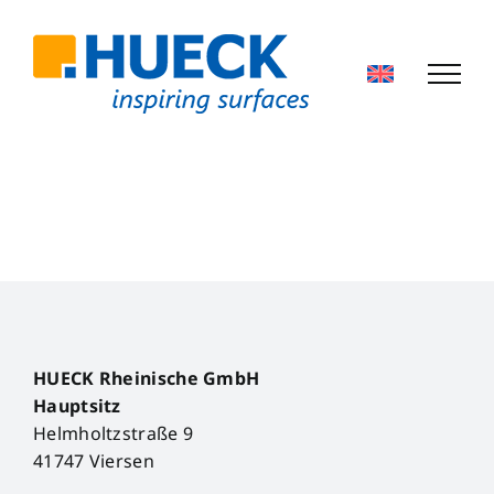
Skip
to
content
HUECK Rheinische GmbH
Hauptsitz
Helmholtzstraße 9
41747 Viersen