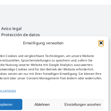
Aviso legal
Protección de datos
AGB
Einwilligung verwalten
AEB
Störfall-Information
den Cookies und vergleichbare Technologien, um unsere Website
Hinweisgeber-Kanal
ereitzustellen, Spracheinstellungen zu speichern und, sofern Sie
, die Nutzung unserer Website mit Google Analytics auszuwerten.
Ley de envases
otwendige Cookies sind für den Betrieb der Website erforderlich.
kies setzen wir nur mit Ihrer freiwilligen Einwilligung. Sie können Ihre
derzeit über unser Consent-Management-Tool ändern oder widerrufen.
os servicios
eptieren
Ablehnen
Einstellungen ansehen