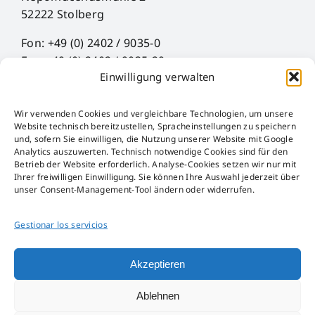
52222 Stolberg
Fon: +49 (0) 2402 / 9035-0
Fax: +49 (0) 2402 / 9035-29
Einwilligung verwalten
Mail: info@hueck-rheinische.de
Wir verwenden Cookies und vergleichbare Technologien, um unsere
Aviso legal
Website technisch bereitzustellen, Spracheinstellungen zu speichern
Protección de datos
und, sofern Sie einwilligen, die Nutzung unserer Website mit Google
Analytics auszuwerten. Technisch notwendige Cookies sind für den
AGB
Betrieb der Website erforderlich. Analyse-Cookies setzen wir nur mit
AEB
Ihrer freiwilligen Einwilligung. Sie können Ihre Auswahl jederzeit über
unser Consent-Management-Tool ändern oder widerrufen.
Störfall-Information
Hinweisgeber-Kanal
Gestionar los servicios
Ley de envases
Akzeptieren
Ablehnen