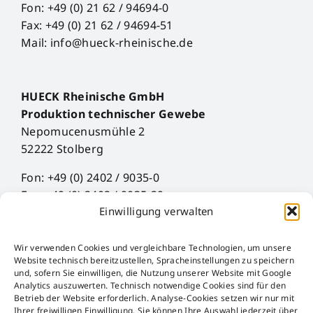
Fon: +49 (0) 21 62 / 94694-0
Fax: +49 (0) 21 62 / 94694-51
Mail: info@hueck-rheinische.de
HUECK Rheinische GmbH
Produktion technischer Gewebe
Nepomucenusmühle 2
52222 Stolberg
Fon: +49 (0) 2402 / 9035-0
Fax: +49 (0) 2402 / 9035-29
Einwilligung verwalten
Mail: info@hueck-rheinische.de
Wir verwenden Cookies und vergleichbare Technologien, um unsere
Aviso legal
Website technisch bereitzustellen, Spracheinstellungen zu speichern
Protección de datos
und, sofern Sie einwilligen, die Nutzung unserer Website mit Google
Analytics auszuwerten. Technisch notwendige Cookies sind für den
AGB
Betrieb der Website erforderlich. Analyse-Cookies setzen wir nur mit
AEB
Ihrer freiwilligen Einwilligung. Sie können Ihre Auswahl jederzeit über