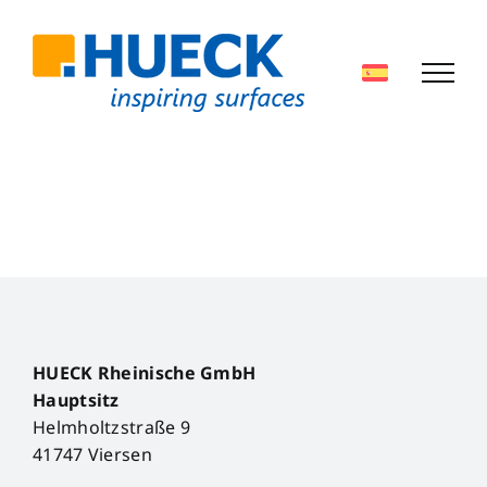
Skip
to
content
HUECK Rheinische GmbH
Hauptsitz
Helmholtzstraße 9
41747 Viersen