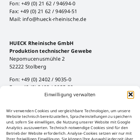
Fon: +49 (0) 21 62 / 94694-0
Fax: +49 (0) 21 62 / 94694-51
Mail: info@hueck-rheinische.de
HUECK Rheinische GmbH
Produktion technischer Gewebe
Nepomucenusmühle 2
52222 Stolberg
Fon: +49 (0) 2402 / 9035-0
Fax: +49 (0) 2402 / 9035-29
Einwilligung verwalten
Mail: info@hueck-rheinische.de
Wir verwenden Cookies und vergleichbare Technologien, um unsere
Künye
Website technisch bereitzustellen, Spracheinstellungen zu speichern
Veri Koruma
und, sofern Sie einwilligen, die Nutzung unserer Website mit Google
Analytics auszuwerten. Technisch notwendige Cookies sind für den
AGB
Betrieb der Website erforderlich. Analyse-Cookies setzen wir nur mit
AEB
Ihrer freiwilligen Einwilligung. Sie können Ihre Auswahl jederzeit über