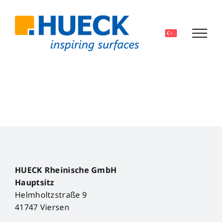
Skip
to
content
HUECK Rheinische GmbH
Hauptsitz
Helmholtzstraße 9
41747 Viersen