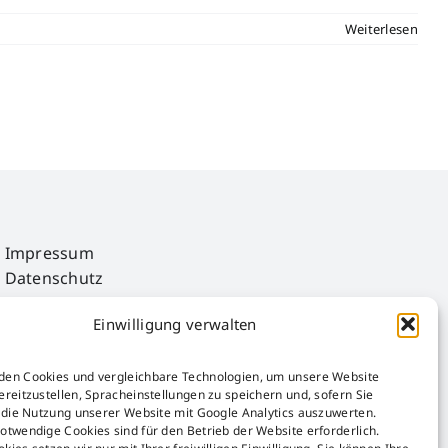
Weiterlesen
Impressum
Datenschutz
AGB
Einwilligung verwalten
AEB
Störfall-Information
Hinweisgeber-Kanal
den Cookies und vergleichbare Technologien, um unsere Website
ereitzustellen, Spracheinstellungen zu speichern und, sofern Sie
Verpackungsgesetz
, die Nutzung unserer Website mit Google Analytics auszuwerten.
Umsetzungsplan gemäß § 9 EnEfG
otwendige Cookies sind für den Betrieb der Website erforderlich.