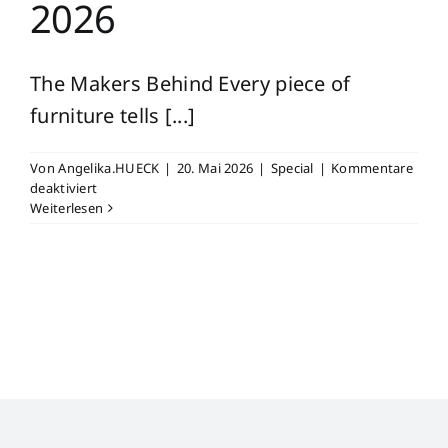
2026
The Makers Behind Every piece of
furniture tells [...]
Von
Angelika.HUECK
|
20. Mai 2026
|
Special
|
Kommentare
für
deaktiviert
Capsule
Weiterlesen
Collection
2026