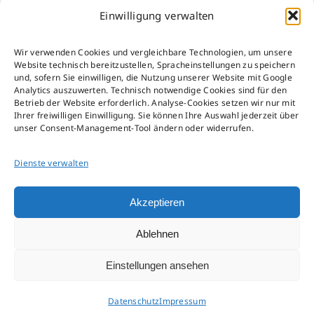
Einwilligung verwalten
Impressum
Wir verwenden Cookies und vergleichbare Technologien, um unsere
Datenschutz
Website technisch bereitzustellen, Spracheinstellungen zu speichern
AGB
und, sofern Sie einwilligen, die Nutzung unserer Website mit Google
Analytics auszuwerten. Technisch notwendige Cookies sind für den
AEB
Betrieb der Website erforderlich. Analyse-Cookies setzen wir nur mit
Störfall-Information
Ihrer freiwilligen Einwilligung. Sie können Ihre Auswahl jederzeit über
unser Consent-Management-Tool ändern oder widerrufen.
Hinweisgeber-Kanal
Verpackungsgesetz
Dienste verwalten
Umsetzungsplan gemäß § 9 EnEfG
Akzeptieren
Ablehnen
Einstellungen ansehen
Datenschutz
Impressum