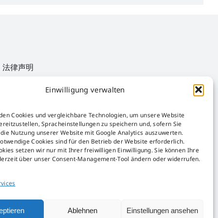
法律声明
AGB
Einwilligung verwalten
AEB
Störfall-Information
Hinweisgeber-Kanal
den Cookies und vergleichbare Technologien, um unsere Website
ereitzustellen, Spracheinstellungen zu speichern und, sofern Sie
包装法
, die Nutzung unserer Website mit Google Analytics auszuwerten.
otwendige Cookies sind für den Betrieb der Website erforderlich.
kies setzen wir nur mit Ihrer freiwilligen Einwilligung. Sie können Ihre
derzeit über unser Consent-Management-Tool ändern oder widerrufen.
vices
eptieren
Ablehnen
Einstellungen ansehen