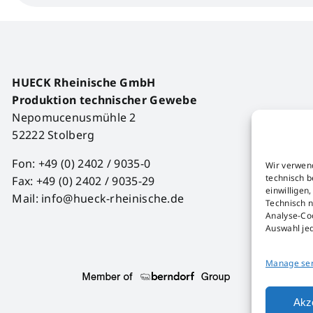
HUECK Rheinische GmbH
Produktion technischer Gewebe
Nepomucenusmühle 2
52222 Stolberg
Fon: +49 (0) 2402 / 9035-0
Wir verwen
technisch b
Fax: +49 (0) 2402 / 9035-29
einwilligen
Mail: info@hueck-rheinische.de
Technisch n
Analyse-Coo
Auswahl je
Manage ser
Akz