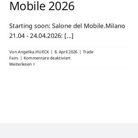
Mobile 2026
Starting soon: Salone del Mobile.Milano
21.04 - 24.04.2026: [...]
Von
Angelika.HUECK
|
8. April 2026
|
Trade
für
Fairs
|
Kommentare deaktiviert
Visiting
Weiterlesen
Salone
del
Mobile
2026