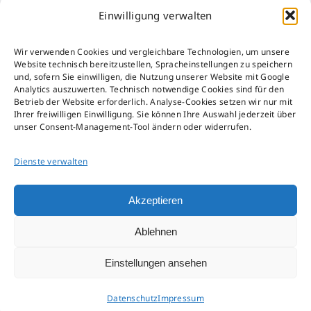
Einwilligung verwalten
Impressum
Wir verwenden Cookies und vergleichbare Technologien, um unsere
Datenschutz
Website technisch bereitzustellen, Spracheinstellungen zu speichern
AGB
und, sofern Sie einwilligen, die Nutzung unserer Website mit Google
Analytics auszuwerten. Technisch notwendige Cookies sind für den
AEB
Betrieb der Website erforderlich. Analyse-Cookies setzen wir nur mit
Störfall-Information
Ihrer freiwilligen Einwilligung. Sie können Ihre Auswahl jederzeit über
unser Consent-Management-Tool ändern oder widerrufen.
Hinweisgeber-Kanal
Verpackungsgesetz
Dienste verwalten
Umsetzungsplan gemäß § 9 EnEfG
Akzeptieren
Ablehnen
Einstellungen ansehen
Datenschutz
Impressum