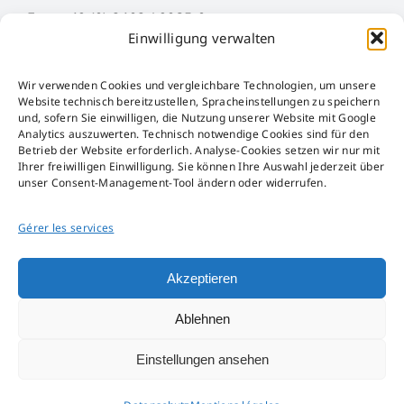
Fon: +49 (0) 2402 / 9035-0
Einwilligung verwalten
Fax: +49 (0) 2402 / 9035-29
Mail: info@hueck-rheinische.de
Wir verwenden Cookies und vergleichbare Technologien, um unsere
Website technisch bereitzustellen, Spracheinstellungen zu speichern
Mentions légales
und, sofern Sie einwilligen, die Nutzung unserer Website mit Google
Analytics auszuwerten. Technisch notwendige Cookies sind für den
AGB
Betrieb der Website erforderlich. Analyse-Cookies setzen wir nur mit
AEB
Ihrer freiwilligen Einwilligung. Sie können Ihre Auswahl jederzeit über
unser Consent-Management-Tool ändern oder widerrufen.
Störfall-Information
Hinweisgeber-Kanal
Gérer les services
Loi sur les emballages
Akzeptieren
Ablehnen
Einstellungen ansehen