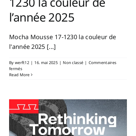
1230 la couleur de
l’année 2025
Mocha Mousse 17-1230 la couleur de
l'année 2025 [...]
By
werft12
|
16. mai 2025
|
Non classé
|
Commentaires
sur
fermés
Mocha
Read More
Mousse
17-
1230
la
couleur
de
l’année
2025