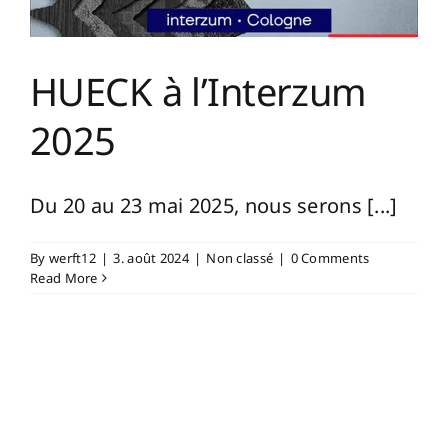
HUECK à l’Interzum
2025
Du 20 au 23 mai 2025, nous serons [...]
By
werft12
|
3. août 2024
|
Non classé
|
0 Comments
Read More