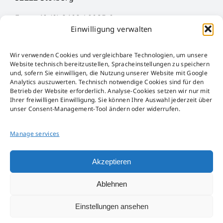
Fon: +49 (0) 2402 / 9035-0
Einwilligung verwalten
Fax: +49 (0) 2402 / 9035-29
Mail: info@hueck-rheinische.de
Wir verwenden Cookies und vergleichbare Technologien, um unsere
Website technisch bereitzustellen, Spracheinstellungen zu speichern
法律声明
und, sofern Sie einwilligen, die Nutzung unserer Website mit Google
Analytics auszuwerten. Technisch notwendige Cookies sind für den
AGB
Betrieb der Website erforderlich. Analyse-Cookies setzen wir nur mit
AEB
Ihrer freiwilligen Einwilligung. Sie können Ihre Auswahl jederzeit über
unser Consent-Management-Tool ändern oder widerrufen.
Störfall-Information
Hinweisgeber-Kanal
Manage services
包装法
Akzeptieren
Ablehnen
Einstellungen ansehen